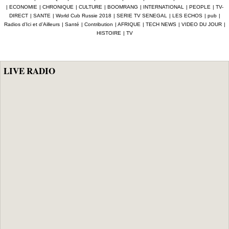
lauréate du Prix
|
ECONOMIE
|
CHRONIQUE
|
CULTURE
|
BOOMRANG
|
INTERNATIONAL
|
PEOPLE
|
TV-
Icip 2026
DIRECT
|
SANTE
|
World Cub Russie 2018
|
SERIE TV SENEGAL
|
LES ECHOS
|
pub
|
Radios d’Ici et d’Ailleurs
|
Santé
|
Contribution
|
AFRIQUE
|
TECH NEWS
|
VIDEO DU JOUR
|
HISTOIRE
|
TV
LIVE RADIO