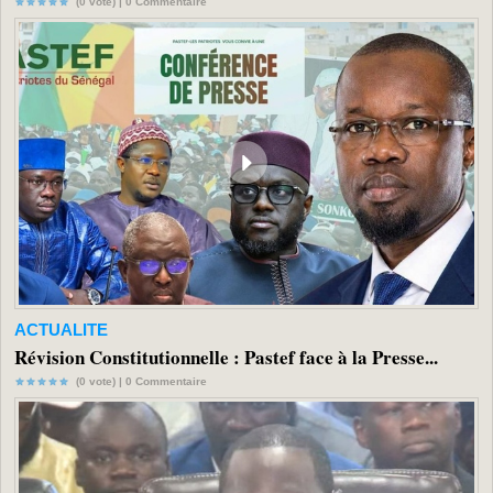
(0 vote) |
0
Commentaire
ACTUALITE
Révision Constitutionnelle : Pastef face à la Presse...
(0 vote) |
0
Commentaire