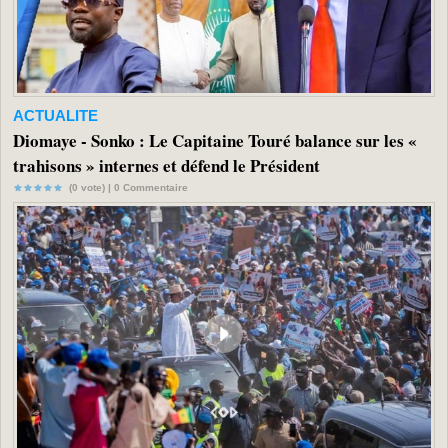
ACTUALITE
Diomaye - Sonko : Le Capitaine Touré balance sur les «
trahisons » internes et défend le Président
(0 vote) |
0
Commentaire