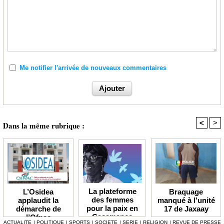
Me notifier l'arrivée de nouveaux commentaires
<
>
Dans la même rubrique :
La plateforme
Braquage
L’Osidea
des femmes
manqué à l'unité
applaudit la
pour la paix en
17 de Jaxaay
démarche de
Casamance
l’Ofnac
ACTUALITE
|
POLITIQUE
|
SPORTS
|
SOCIETE
|
SERIE
|
RELIGION
|
REVUE DE PRESSE