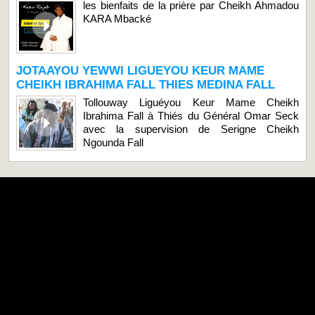
les bienfaits de la prière par Cheikh Ahmadou
KARA Mbacké
JOTAAYOU YEWWI LIGUEYOU KEUR MAME
CHEIKH IBRAHIMA FALL THIES MEDINA FALL
Tollouway Liguéyou Keur Mame Cheikh
Ibrahima Fall à Thiés du Général Omar Seck
avec la supervision de Serigne Cheikh
Ngounda Fall