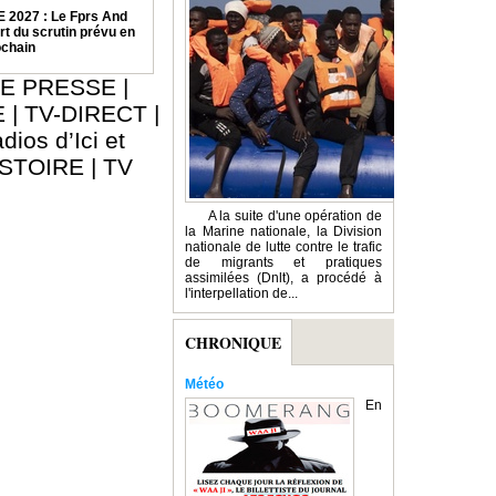
2027 : Le Fprs And
rt du scrutin prévu en
ochain
E PRESSE
|
E
|
TV-DIRECT
|
dios d’Ici et
ISTOIRE
|
TV
A la suite d'une opération de
la Marine nationale, la Division
nationale de lutte contre le trafic
de migrants et pratiques
assimilées (Dnlt), a procédé à
l'interpellation de...
CHRONIQUE
Météo
En