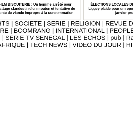
HLM BISCUITERIE : Un homme arrêté pour
ÉLECTIONS LOCALES DE 
attage clandestin d’un mouton et tentative de
Liggey plaide pour un repo
ente de viande impropre à la consommation
janvier pr
RTS
|
SOCIETE
|
SERIE
|
RELIGION
|
REVUE D
URE
|
BOOMRANG
|
INTERNATIONAL
|
PEOPL
8
|
SERIE TV SENEGAL
|
LES ECHOS
|
pub
|
Ra
AFRIQUE
|
TECH NEWS
|
VIDEO DU JOUR
|
H