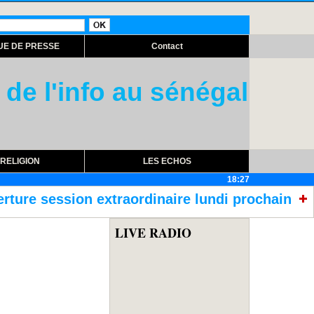
UE DE PRESSE
Contact
 de l'info au sénégal
RELIGION
LES ECHOS
18:27
xtraordinaire lundi prochain
RÉFORME DES T
LIVE RADIO