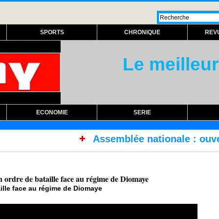
SPORTS
CHRONIQUE
REV
Le meilleur
ECONOMIE
SERIE
Assemblée nationale : ouverture session e
ordre de bataille face au régime de Diomaye
ille face au régime de Diomaye