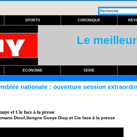
SPORTS
CHRONIQUE
REV
Le meilleur
ECONOMIE
SERIE
uverture session extraordinaire lundi prochain
maye et Cie face à la presse
emane Diouf,Serigne Gueye Diop et Cie face à la presse