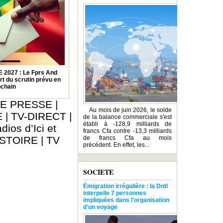
2027 : Le Fprs And
rt du scrutin prévu en
ochain
E PRESSE
|
Au mois de juin 2026, le solde
E
|
TV-DIRECT
|
de la balance commerciale s'est
établi à -128,9 milliards de
dios d’Ici et
francs Cfa contre -13,3 milliards
ISTOIRE
|
TV
de francs Cfa au mois
précédent. En effet, les...
SOCIETE
Émigration irrégulière : la Dntl
interpelle 7 personnes
impliquées dans l'organisation
d'un voyage