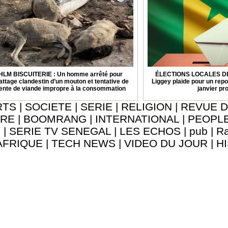
HLM BISCUITERIE : Un homme arrêté pour
ÉLECTIONS LOCALES DE 
attage clandestin d’un mouton et tentative de
Liggey plaide pour un repo
ente de viande impropre à la consommation
janvier pr
RTS
|
SOCIETE
|
SERIE
|
RELIGION
|
REVUE D
URE
|
BOOMRANG
|
INTERNATIONAL
|
PEOPL
8
|
SERIE TV SENEGAL
|
LES ECHOS
|
pub
|
Ra
AFRIQUE
|
TECH NEWS
|
VIDEO DU JOUR
|
H